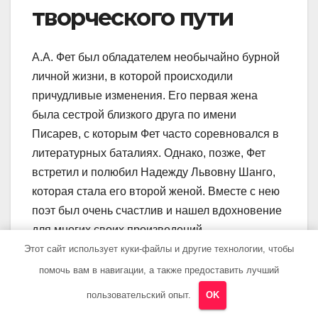
творческого пути
А.А. Фет был обладателем необычайно бурной
личной жизни, в которой происходили
причудливые изменения. Его первая жена
была сестрой близкого друга по имени
Писарев, с которым Фет часто соревновался в
литературных баталиях. Однако, позже, Фет
встретил и полюбил Надежду Львовну Шанго,
которая стала его второй женой. Вместе с нею
поэт был очень счастлив и нашел вдохновение
для многих своих произведений.
Этот сайт использует куки-файлы и другие технологии, чтобы
Окончание творческого пути А.А. Фета было
помочь вам в навигации, а также предоставить лучший
связано с его плохим здоровьем и неустанной
пользовательский опыт.
OK
работой. Он страдал от астмы и множества