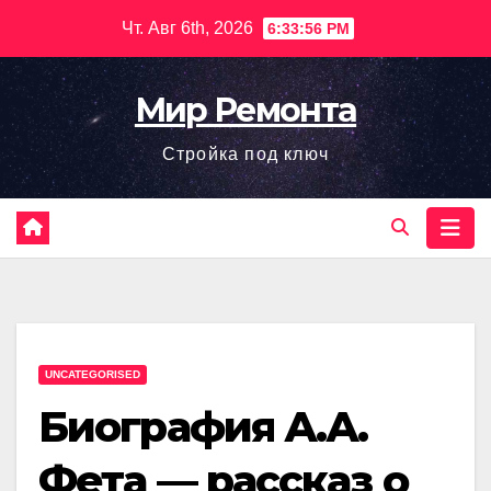
Перейти
Чт. Авг 6th, 2026
6:33:57 PM
к
содержимому
Мир Ремонта
Стройка под ключ
UNCATEGORISED
Биография А.А.
Фета — рассказ о