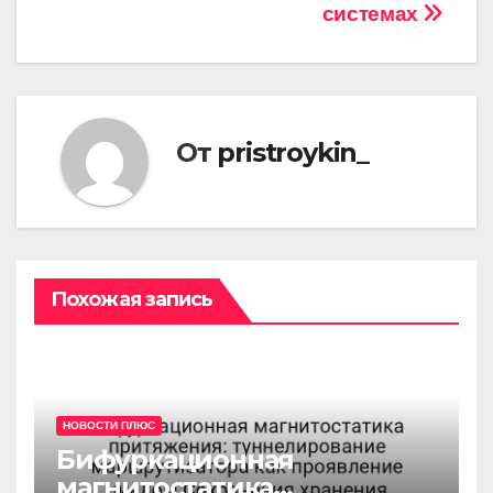
системах
От
pristroykin_
Похожая запись
НОВОСТИ ПЛЮС
Бифуркационная
магнитостатика