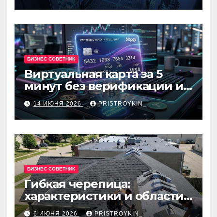
администраторов
БИЗНЕС СОВЕТНИК
Виртуальная карта за 5
минут без верификации и
банков с пополнением в
14 ИЮНЯ 2026
PRISTROYKIN_
USDT
БИЗНЕС СОВЕТНИК
Гибкая черепица:
характеристики и области
применения
6 ИЮНЯ 2026
PRISTROYKIN_