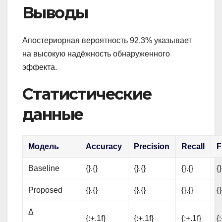
Выводы
Апостериорная вероятность 92.3% указывает
на высокую надёжность обнаруженного
эффекта.
Статистические
данные
Модель
Accuracy
Precision
Recall
F
Baseline
{}.{}
{}.{}
{}.{}
{}
Proposed
{}.{}
{}.{}
{}.{}
{}
Δ
{:+.1f}
{:+.1f}
{:+.1f}
{