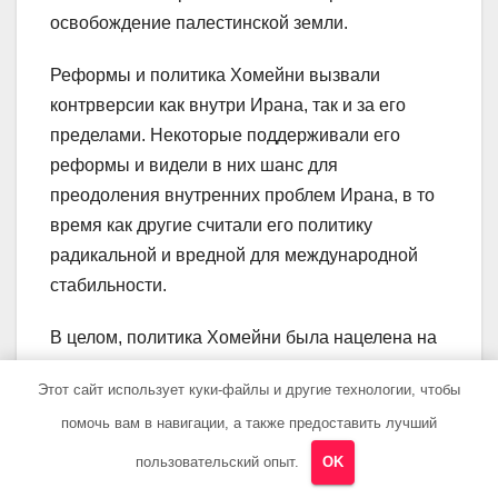
освобождение палестинской земли.
Реформы и политика Хомейни вызвали
контрверсии как внутри Ирана, так и за его
пределами. Некоторые поддерживали его
реформы и видели в них шанс для
преодоления внутренних проблем Ирана, в то
время как другие считали его политику
радикальной и вредной для международной
стабильности.
В целом, политика Хомейни была нацелена на
создание исламского государства, основанного
Этот сайт использует куки-файлы и другие технологии, чтобы
на исламских принципах и справедливости. Его
помочь вам в навигации, а также предоставить лучший
реформы и политические меры привели к
значительным переменам в иранском
пользовательский опыт.
OK
обществе и политике и оказали глубокое