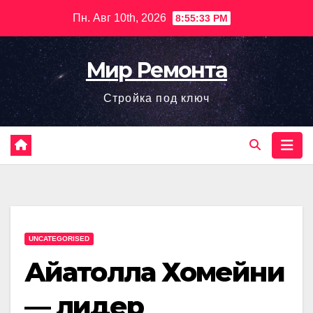
Перейти
Пн. Авг 10th, 2026
8:55:34 PM
к
содержимому
Мир Ремонта
Стройка под ключ
UNCATEGORISED
Айатолла Хомейни
— лидер