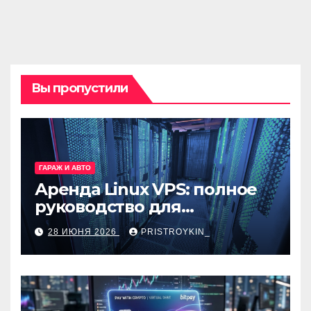
Вы пропустили
ГАРАЖ И АВТО
Аренда Linux VPS: полное
руководство для
разработчиков и
28 ИЮНЯ 2026
PRISTROYKIN_
администраторов