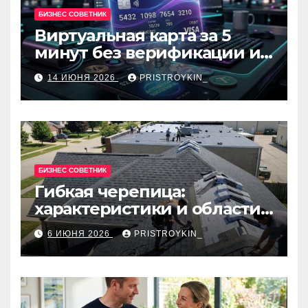
БИЗНЕС СОВЕТНИК
Виртуальная карта за 5
минут без верификации и
банков с пополнением в
14 ИЮНЯ 2026
PRISTROYKIN_
USDT
БИЗНЕС СОВЕТНИК
Гибкая черепица:
характеристики и области
применения
6 ИЮНЯ 2026
PRISTROYKIN_