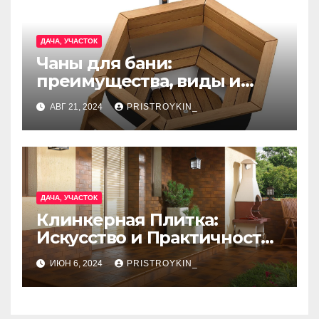
ДАЧА, УЧАСТОК
Чаны для бани:
преимущества, виды и
особенности
АВГ 21, 2024
PRISTROYKIN_
использования
ДАЧА, УЧАСТОК
Клинкерная Плитка:
Искусство и Практичность
в Одном Материале
ИЮН 6, 2024
PRISTROYKIN_