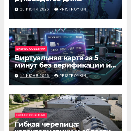
разработчиков и
28 ИЮНЯ 2026
PRISTROYKIN_
администраторов
БИЗНЕС СОВЕТНИК
Виртуальная карта за 5
минут без верификации и
банков с пополнением в
14 ИЮНЯ 2026
PRISTROYKIN_
USDT
БИЗНЕС СОВЕТНИК
Гибкая черепица: